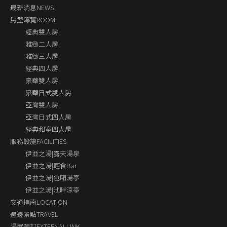
最新消息NEWS
房型導覽ROOM
經典雙人房
雅緻二人房
雅緻三人房
經典四人房
豪華雙人房
豪華日式雙人房
亞灣雙人房
亞灣日式四人房
經典和室四人房
服務設施FACILITIES
伊並之湯|露天湯泉
伊並之湯|輕食Bar
伊並之湯|包廂湯亭
伊並之湯|池畔涼亭
交通指南LOCATION
週邊景點TRAVEL
湯屋預訂EXTERNALLINK